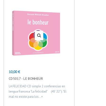
en
movimiento
fuerzas,
elementos
que
permitan
transponer
estos
actos
en
el
plan
espiritual
y
alcanzar
Precio
10,00 €
así
CD5017 - LE BONHEUR
los
grados
LA FELICIDAD CD simple 2 conferencias en
superiores
lengua francesa "La felicidad" (45' 22''). "El
de
mal no existe.para los...+
la