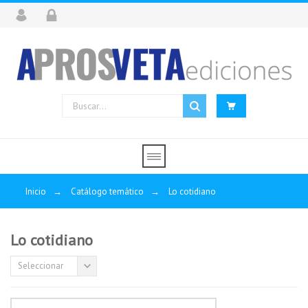
cotidiano
vivificado
por
el
espíritu
"En
todos
los
actos
de
la
vida
diarios,
Inicio
→
Catálogo temático
→
Lo cotidiano
incluso
los
más
Lo cotidiano
simples,
debéis
Seleccionar
aprender
a
poner