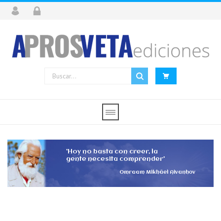
'Hoy no basta con creer, la
gente necesita comprender'
Omraam Mikhäel Aivanhov