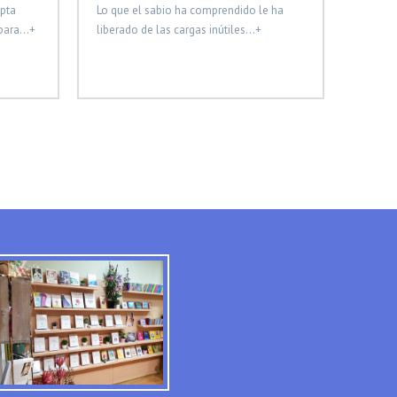
pta
Lo que el sabio ha comprendido le ha
ara...+
liberado de las cargas inútiles...+