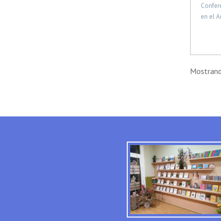
Confere
en el A
Mostrando