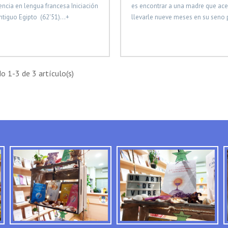
ncia en lengua francesa Iniciación
es encontrar a una madre que ace
ntiguo Egipto (62'51)...+
llevarle nueve meses en su seno p
 1-3 de 3 artículo(s)