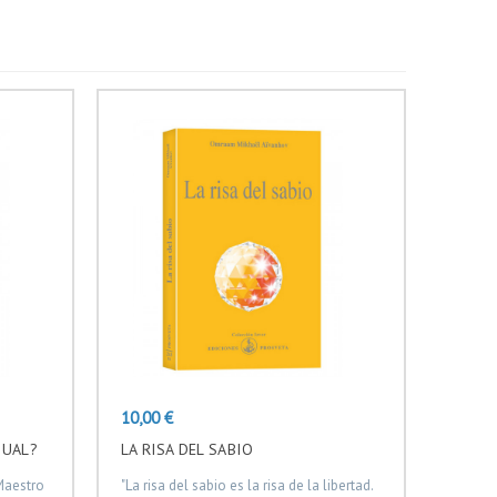
Precio
10,00 €
TUAL?
LA RISA DEL SABIO
 Maestro
"La risa del sabio es la risa de la libertad.