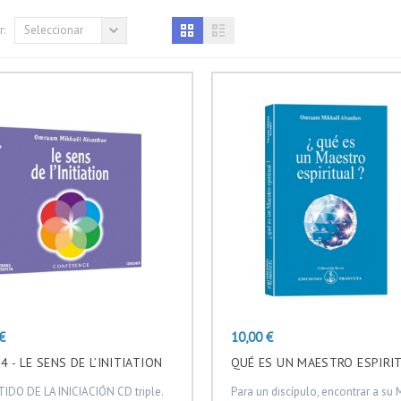
:
Seleccionar
Precio
€
10,00 €
4 - LE SENS DE L’INITIATION
QUÉ ES UN MAESTRO ESPIRI
TIDO DE LA INICIACIÓN CD triple.
Para un discípulo, encontrar a su