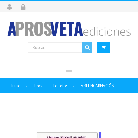
Inicio
→
Libros
→
Folletos
→
LA REENCARNACIÓN