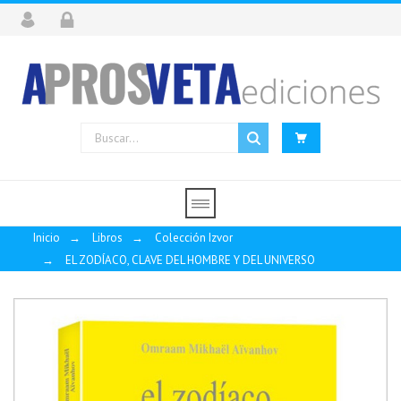
Inicio
→
Libros
→
Colección Izvor
→
EL ZODÍACO, CLAVE DEL HOMBRE Y DEL UNIVERSO