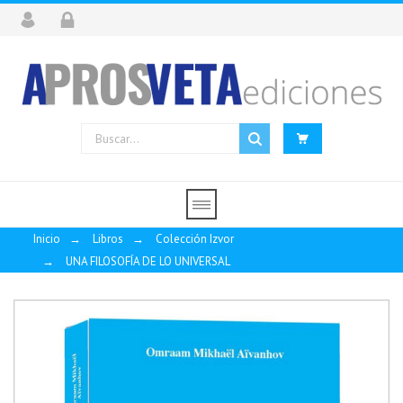
Inicio
→
Libros
→
Colección Izvor
→
UNA FILOSOFÍA DE LO UNIVERSAL