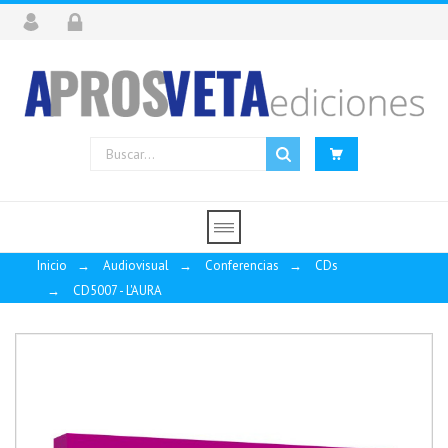
Inicio
→
Audiovisual
→
Conferencias
→
CDs
→
CD5007 - L'AURA